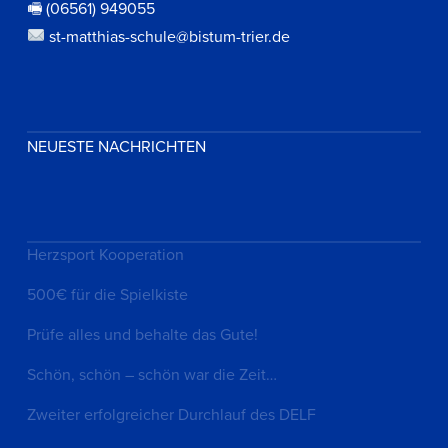
🖷 (06561) 949055
st-matthias-schule@bistum-trier.de
NEUESTE NACHRICHTEN
Herzsport Kooperation
500€ für die Spielkiste
Prüfe alles und behalte das Gute!
Schön, schön – schön war die Zeit…
Zweiter erfolgreicher Durchlauf des DELF