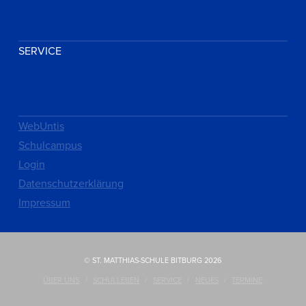
SERVICE
WebUntis
Schulcampus
Login
Datenschutzerklärung
Impressum
© ST. MATTHIAS-SCHULE BITBURG 2026
ÜBER UNS
SCHULLEBEN
SERVICE
NEUES
TERMINE