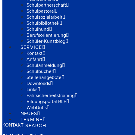
Schulpartnerschaft
Schulpastoral
Schulsozialarbeit
Schulbibliothek
Schulhund
Berufsorientierung
Schüler-Kunstblog
SERVICE
Kontakt
Anfahrt
Schulanmeldung
Schulbücher
Stellenangebote
Downloads
Links
Fahrsicherheitstraining
Bildungsportal RLP
WebUntis
NEUES
TERMINE
KONTAKT
SEARCH