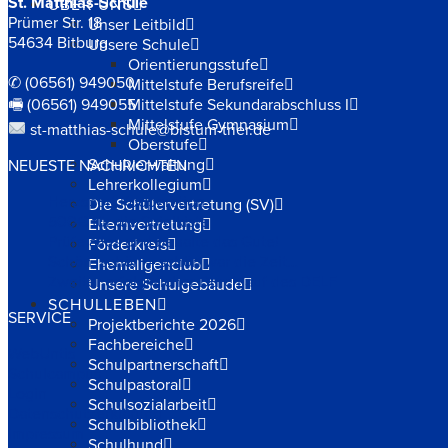
St. Matthias-Schule
ÜBER UNS
Prümer Str. 18
Unser Leitbild
54634 Bitburg
Unsere Schule
Orientierungsstufe
✆ (06561) 949050
Mittelstufe Berufsreife
🖷 (06561) 949055
Mittelstufe Sekundarabschluss I
Mittelstufe Gymnasium
st-matthias-schule@bistum-trier.de
Oberstufe
Schulverwaltung
NEUESTE NACHRICHTEN
Lehrerkollegium
Herzsport Kooperation
Die Schülervertretung (SV)
500€ für die Spielkiste
Elternvertretung
Prüfe alles und behalte das Gute!
Förderkreis
Schön, schön – schön war die Zeit…
Ehemaligenclub
Zweiter erfolgreicher Durchlauf des DELF
Unsere Schulgebäude
SCHULLEBEN
SERVICE
Projektberichte 2026
Fachbereiche
WebUntis
Schulpartnerschaft
Schulcampus
Schulpastoral
Login
Schulsozialarbeit
Datenschutzerklärung
Schulbibliothek
Impressum
Schulhund