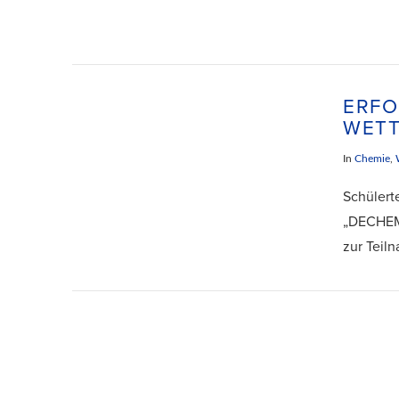
ERFO
WET
In
Chemie
,
Schülert
„DECHEM
zur Teil