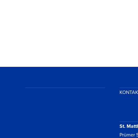
VIEW POST
KONTA
St. Matt
Prümer S