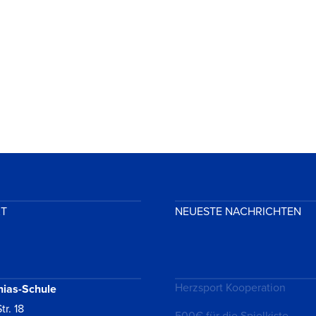
KT
NEUESTE NACHRICHTEN
Herzsport Kooperation
hias-Schule
tr. 18
500€ für die Spielkiste