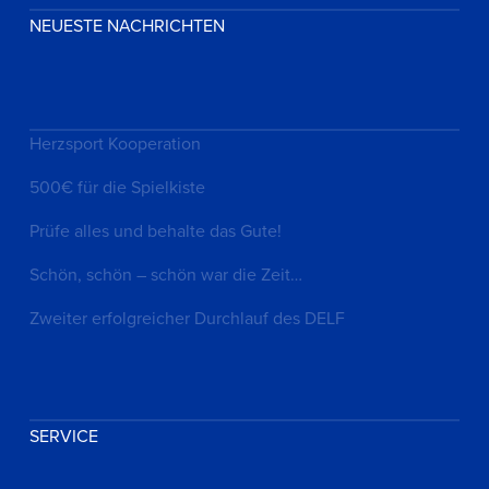
NEUESTE NACHRICHTEN
Herzsport Kooperation
500€ für die Spielkiste
Prüfe alles und behalte das Gute!
Schön, schön – schön war die Zeit…
Zweiter erfolgreicher Durchlauf des DELF
SERVICE