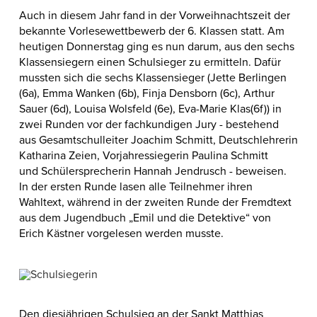
Auch in diesem Jahr fand in der Vorweihnachtszeit der
bekannte Vorlesewettbewerb der 6.
Klassen statt. Am
heutigen Donnerstag ging es nun darum, aus den sechs
Klassensiegern einen
Schulsieger zu ermitteln. Dafür
mussten sich die sechs Klassensieger (Jette Berlingen
(6a),
Emma Wanken (6b), Finja Densborn (6c), Arthur
Sauer (6d), Louisa Wolsfeld (6e), Eva-Marie
Klas(6f)) in
zwei Runden vor der fachkundigen Jury - bestehend
aus Gesamtschulleiter Joachim Schmitt, Deutschlehrerin
Katharina Zeien, Vorjahressiegerin Paulina Schmitt
und
Schülersprecherin Hannah Jendrusch - beweisen.
In der ersten Runde lasen alle Teilnehmer ihren
Wahltext, während in der zweiten Runde der
Fremdtext
aus dem Jugendbuch „Emil und die Detektive“ von
Erich Kästner vorgelesen werden
musste.
Den diesjährigen Schulsieg an der Sankt Matthias