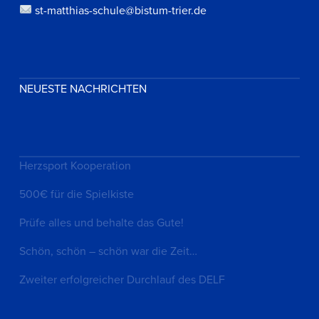
st-matthias-schule@bistum-trier.de
NEUESTE NACHRICHTEN
Herzsport Kooperation
500€ für die Spielkiste
Prüfe alles und behalte das Gute!
Schön, schön – schön war die Zeit…
Zweiter erfolgreicher Durchlauf des DELF