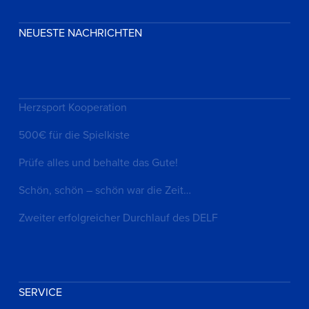
NEUESTE NACHRICHTEN
Herzsport Kooperation
500€ für die Spielkiste
Prüfe alles und behalte das Gute!
Schön, schön – schön war die Zeit…
Zweiter erfolgreicher Durchlauf des DELF
SERVICE