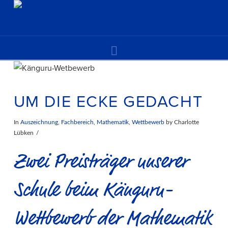
Navigation
UM DIE ECKE GEDACHT
In
Auszeichnung
,
Fachbereich
,
Mathematik
,
Wettbewerb
by Charlotte
Lübken
Zwei Preisträger unserer
Schule beim Känguru-
Wettbewerb der Mathematik