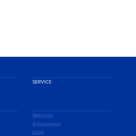
SERVICE
WebUntis
Schulcampus
Login