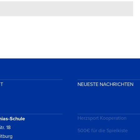
KT
NEUESTE NACHRICHTEN
Herzsport Kooperation
hias-Schule
tr. 18
500€ für die Spielkiste
itburg