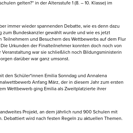
hulen gelten?“ in der Altersstufe 1 (8. – 10. Klasse) im
aber immer wieder spannenden Debatte, wie es denn dazu
g zum Bundeskanzler gewählt wurde und wie es jetzt
den Teilnehmern und Besuchern des Wettbewerbs auf dem Flur
r. Die Urkunden der Finalteilnehmer konnten doch noch von
Veranstaltung war sie schließlich noch Bildungsministerin
Morgen darüber war ganz umsonst.
 mit den Schüler*innen Emilia Sonndag und Annalena
onalwettbewerb Anfang März, der in diesem Jahr zum ersten
em Wettbewerb ging Emilia als Zweitplatzierte ihrer
landweites Projekt, an dem jährlich rund 900 Schulen mit
. Debattiert wird nach festen Regeln zu aktuellen Themen.