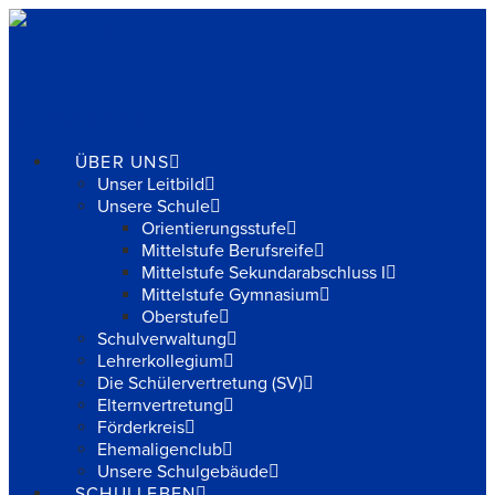
Navigation
ÜBER UNS
Unser Leitbild
Unsere Schule
Orientierungsstufe
Mittelstufe Berufsreife
Mittelstufe Sekundarabschluss I
Mittelstufe Gymnasium
Oberstufe
Schulverwaltung
Lehrerkollegium
Die Schülervertretung (SV)
Elternvertretung
Förderkreis
Ehemaligenclub
Unsere Schulgebäude
SCHULLEBEN