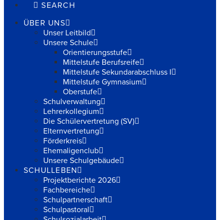
SEARCH
ÜBER UNS
Unser Leitbild
Unsere Schule
Orientierungsstufe
Mittelstufe Berufsreife
Mittelstufe Sekundarabschluss I
Mittelstufe Gymnasium
Oberstufe
Schulverwaltung
Lehrerkollegium
Die Schülervertretung (SV)
Elternvertretung
Förderkreis
Ehemaligenclub
Unsere Schulgebäude
SCHULLEBEN
Projektberichte 2026
Fachbereiche
Schulpartnerschaft
Schulpastoral
Schulsozialarbeit