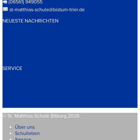
🖷 (06561) 949055
st-matthias-schule@bistum-trier.de
NEUESTE NACHRICHTEN
Herzsport Kooperation
500€ für die Spielkiste
Prüfe alles und behalte das Gute!
Schön, schön – schön war die Zeit…
Zweiter erfolgreicher Durchlauf des DELF
SERVICE
WebUntis
Schulcampus
Login
Datenschutzerklärung
Impressum
© St. Matthias-Schule Bitburg 2026
Über uns
Schulleben
Service