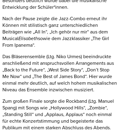
Besonders deutlich wurde dabei die musikalische
Entwicklung der Schüler*innen.
Nach der Pause zeigte die Jazz-Combo erneut ihr
Können mit stilistisch ganz unterschiedlichen
Beiträgen wie „All In“, „Ich gehör nur mir“ aus dem
Musical
Elisabeth
sowie dem Jazzklassiker „The Girl
From Ipanema“.
Das Bläserensemble (Ltg. Niko Urmes) beeindruckte
anschließend mit anspruchsvollen Arrangements aus
„Back to the Future“, „West Side Story“, „Don’t Stop
Me Now“ und „The Best of James Bond“. Hier wurde
einmal mehr deutlich, auf welch hohem musikalischen
Niveau das Ensemble inzwischen musiziert.
Zum großen Finale sorgte die Rockband (Ltg. Manuel
Spang) mit Songs wie „Hollywood Hills“, „Zombie“,
„Standing Still“ und „Applaus, Applaus“ noch einmal
für echte Konzertstimmung und begeisterte das
Publikum mit einem starken Abschluss des Abends.