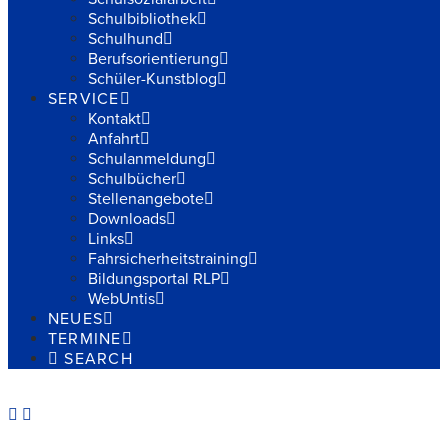
Schulbibliothek
Schulhund
Berufsorientierung
Schüler-Kunstblog
SERVICE
Kontakt
Anfahrt
Schulanmeldung
Schulbücher
Stellenangebote
Downloads
Links
Fahrsicherheitstraining
Bildungsportal RLP
WebUntis
NEUES
TERMINE
SEARCH