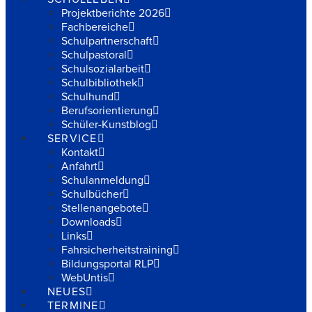
Projektberichte 2026
Fachbereiche
Schulpartnerschaft
Schulpastoral
Schulsozialarbeit
Schulbibliothek
Schulhund
Berufsorientierung
Schüler-Kunstblog
SERVICE
Kontakt
Anfahrt
Schulanmeldung
Schulbücher
Stellenangebote
Downloads
Links
Fahrsicherheitstraining
Bildungsportal RLP
WebUntis
NEUES
TERMINE