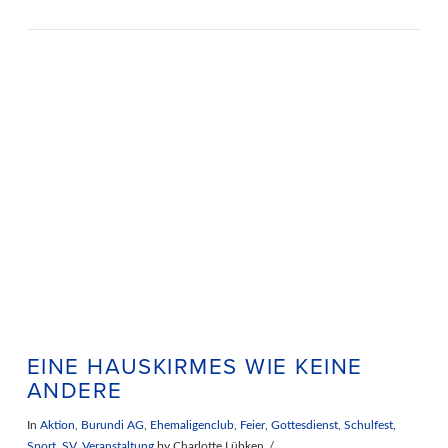
VIEW POST
EINE HAUSKIRMES WIE KEINE
ANDERE
In
Aktion
,
Burundi AG
,
Ehemaligenclub
,
Feier
,
Gottesdienst
,
Schulfest
,
Sport
,
SV
,
Veranstaltung
by Charlotte Lübken