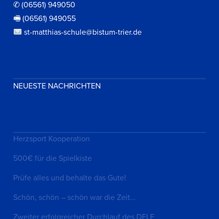
✆ (06561) 949050
🖷 (06561) 949055
st-matthias-schule@bistum-trier.de
NEUESTE NACHRICHTEN
Herzsport Kooperation
500€ für die Spielkiste
Prüfe alles und behalte das Gute!
Schön, schön – schön war die Zeit…
Zweiter erfolgreicher Durchlauf des DELF