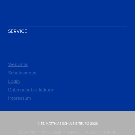
SERVICE
WebUntis
Schulcampus
Login
Datenschutzerklärung
Impressum
© ST. MATTHIAS-SCHULE BITBURG 2026
ÜBER UNS
SCHULLEBEN
SERVICE
NEUES
TERMINE