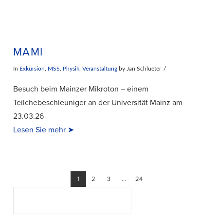
MAMI
In
Exkursion
,
MSS
,
Physik
,
Veranstaltung
by Jan Schlueter
Besuch beim Mainzer Mikroton – einem
Teilchebeschleuniger an der Universität Mainz am
23.03.26
Lesen Sie mehr ➤
1
2
3
...
24
Suchen
SUCHEN
VIEW POST