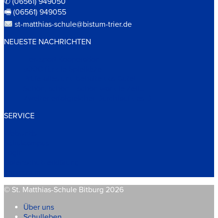
✆ (06561) 949050
🖷 (06561) 949055
st-matthias-schule@bistum-trier.de
NEUESTE NACHRICHTEN
Herzsport Kooperation
500€ für die Spielkiste
Prüfe alles und behalte das Gute!
Schön, schön – schön war die Zeit…
Zweiter erfolgreicher Durchlauf des DELF
SERVICE
WebUntis
Schulcampus
Login
Datenschutzerklärung
Impressum
© St. Matthias-Schule Bitburg 2026
Über uns
Schulleben