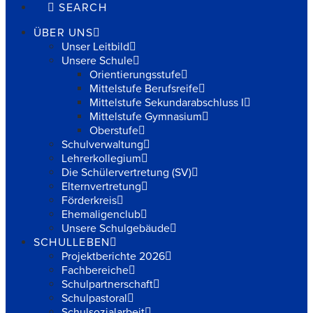
SEARCH
ÜBER UNS
Unser Leitbild
Unsere Schule
Orientierungsstufe
Mittelstufe Berufsreife
Mittelstufe Sekundarabschluss I
Mittelstufe Gymnasium
Oberstufe
Schulverwaltung
Lehrerkollegium
Die Schülervertretung (SV)
Elternvertretung
Förderkreis
Ehemaligenclub
Unsere Schulgebäude
SCHULLEBEN
Projektberichte 2026
Fachbereiche
Schulpartnerschaft
Schulpastoral
Schulsozialarbeit