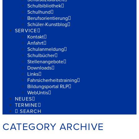
Schulbibliothek
Schulhund
Berufsorientierung
Schüler-Kunstblog
SERVICE
Kontakt
Anfahrt
Schulanmeldung
Schulbücher
Stellenangebote
Downloads
Links
Fahrsicherheitstraining
Bildungsportal RLP
WebUntis
NEUES
TERMINE
SEARCH
CATEGORY ARCHIVE