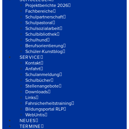
Projektberichte 2026
Fachbereiche
Schulpartnerschaft
Schulpastoral
Schulsozialarbeit
Schulbibliothek
Schulhund
Berufsorientierung
Schüler-Kunstblog
SERVICE
Kontakt
Anfahrt
Schulanmeldung
Schulbücher
Stellenangebote
Downloads
Links
Fahrsicherheitstraining
Bildungsportal RLP
WebUntis
NEUES
TERMINE