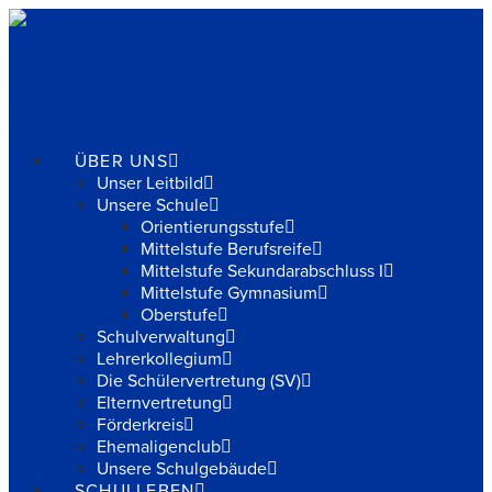
Navigation
ÜBER UNS
Unser Leitbild
Unsere Schule
Orientierungsstufe
Mittelstufe Berufsreife
Mittelstufe Sekundarabschluss I
Mittelstufe Gymnasium
Oberstufe
Schulverwaltung
Lehrerkollegium
Die Schülervertretung (SV)
Elternvertretung
Förderkreis
Ehemaligenclub
Unsere Schulgebäude
SCHULLEBEN