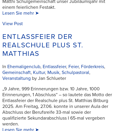
Mätthi Schulgemeinschaft unser Jubiläumsjahr mit
einem feierlichen Festakt.
Lesen Sie mehr ➤
View Post
ENTLASSFEIER DER
REALSCHULE PLUS ST.
MATTHIAS
In
Ehemaligenclub
,
Entlassfeier
,
Feier
,
Förderkreis
,
Gemeinschaft
,
Kultur
,
Musik
,
Schulpastoral
,
Veranstaltung
by Jan Schlueter
„9 Jahre, 999 Erinnerungen bzw. 10 Jahre, 1000
Erinnerungen, 1 Abschluss“ – so lautete das Motto der
Entlassfeier der Realschule plus St. Matthias Bitburg
2025. Am Freitag, 27.06. konnte in unserer Aula der
Abschluss der Berufsreife 33-mal sowie der
qualifizierte Sekundarabschluss I 65-mal vergeben
werden.
Lesen Sie mehr ➤