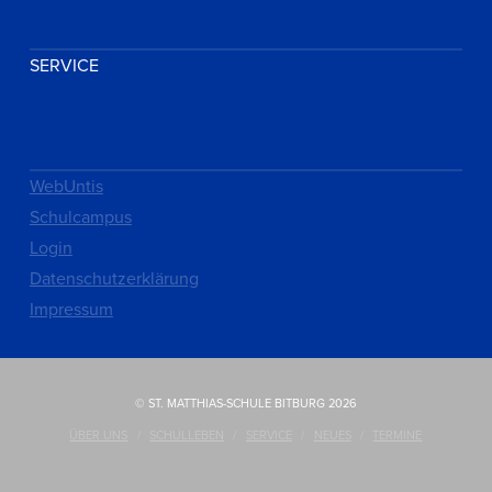
SERVICE
WebUntis
Schulcampus
Login
Datenschutzerklärung
Impressum
© ST. MATTHIAS-SCHULE BITBURG 2026
ÜBER UNS
SCHULLEBEN
SERVICE
NEUES
TERMINE