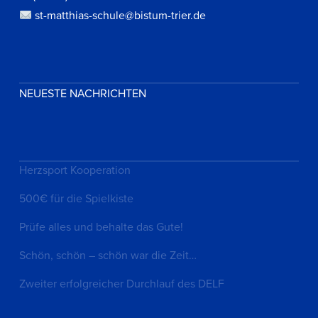
st-matthias-schule@bistum-trier.de
NEUESTE NACHRICHTEN
Herzsport Kooperation
500€ für die Spielkiste
Prüfe alles und behalte das Gute!
Schön, schön – schön war die Zeit…
Zweiter erfolgreicher Durchlauf des DELF