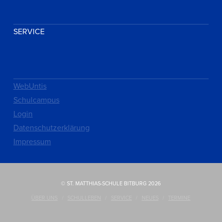
SERVICE
WebUntis
Schulcampus
Login
Datenschutzerklärung
Impressum
© ST. MATTHIAS-SCHULE BITBURG 2026
ÜBER UNS
SCHULLEBEN
SERVICE
NEUES
TERMINE