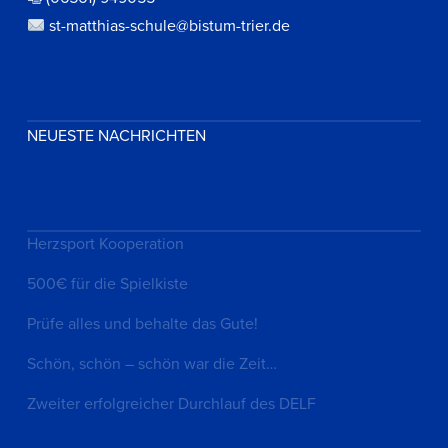
st-matthias-schule@bistum-trier.de
NEUESTE NACHRICHTEN
Herzsport Kooperation
500€ für die Spielkiste
Prüfe alles und behalte das Gute!
Schön, schön – schön war die Zeit…
Zweiter erfolgreicher Durchlauf des DELF