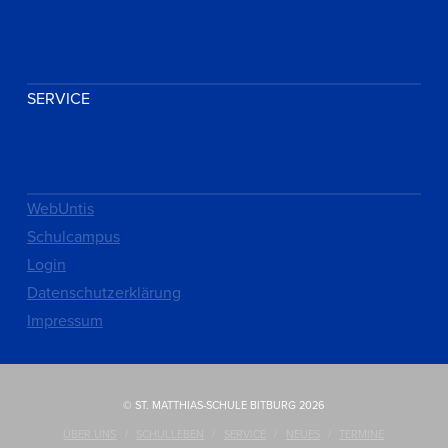
SERVICE
WebUntis
Schulcampus
Login
Datenschutzerklärung
Impressum
© ST. MATTHIAS-SCHULE BITBURG 2026
ÜBER UNS
SCHULLEBEN
SERVICE
NEUES
TERMINE