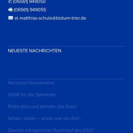
✆ (06561) 949050
🖷 (06561) 949055
st-matthias-schule@bistum-trier.de
NEUESTE NACHRICHTEN
Herzsport Kooperation
500€ für die Spielkiste
Prüfe alles und behalte das Gute!
Schön, schön – schön war die Zeit…
Zweiter erfolgreicher Durchlauf des DELF