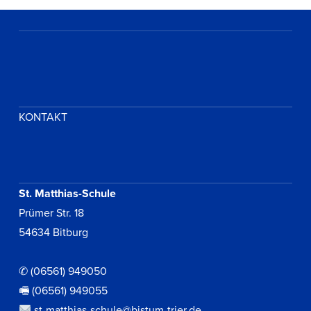
KONTAKT
St. Matthias-Schule
Prümer Str. 18
54634 Bitburg
✆ (06561) 949050
🖷 (06561) 949055
st-matthias-schule@bistum-trier.de