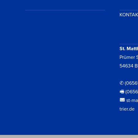
KONTA
St. Matt
Prümer S
54634 B
✆ (0656
🖷 (065
st-ma
trier.de