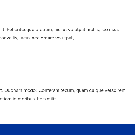
t. Pellentesque pretium, nisi ut volutpat mollis, leo risus
convallis, lacus nec ornare volutpat, …
 elit. Quonam modo? Conferam tecum, quam cuique verso rem
tiam in moribus. Ita similis …