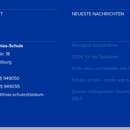
KT
NEUESTE NACHRICHTEN
Herzsport Kooperation
hias-Schule
tr. 18
500€ für die Spielkiste
itburg
Prüfe alles und behalte das 
1) 949050
Schön, schön – schön war di
61) 949055
Zweiter erfolgreicher Durchl
tthias-schule@bistum-
DELF