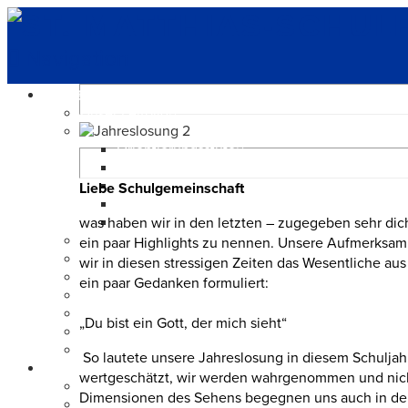
Navigation
ÜBER UNS
Unser Leitbild
Unsere Schule
Orientierungsstufe
Mittelstufe Berufsreife
Mittelstufe Sekundarabschluss I
Liebe Schulgemeinschaft
Mittelstufe Gymnasium
was haben wir in den letzten – zugegeben sehr di
Oberstufe
Schulverwaltung
ein paar Highlights zu nennen. Unsere Aufmerksamk
Lehrerkollegium
wir in diesen stressigen Zeiten das Wesentliche a
Die Schülervertretung (SV)
ein paar Gedanken formuliert:
Elternvertretung
Förderkreis
„Du bist ein Gott, der mich sieht“
Ehemaligenclub
Unsere Schulgebäude
So lautete unsere Jahreslosung in diesem Schulja
SCHULLEBEN
wertgeschätzt, wir werden wahrgenommen und nicht 
Projektberichte 2026
Dimensionen des Sehens begegnen uns auch in der S
Fachbereiche