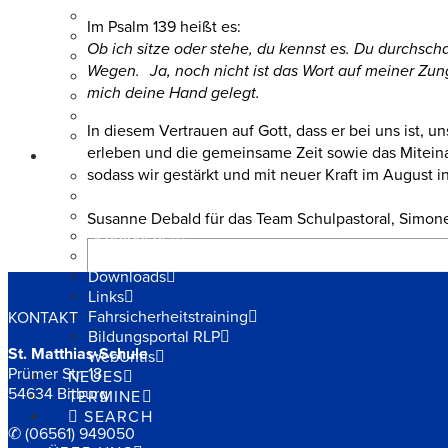
Schulpartnerschaft
Im Psalm 139 heißt es:
Schulpastoral
Ob ich sitze oder stehe, du kennst es. Du durchsch
Schulsozialarbeit
Wegen. Ja, noch nicht ist das Wort auf meiner Zun
Schulbibliothek
mich deine Hand gelegt.
Schulhund
Berufsorientierung
In diesem Vertrauen auf Gott, dass er bei uns ist, u
Schüler-Kunstblog
erleben und die gemeinsame Zeit sowie das Mitei
SERVICE
sodass wir gestärkt und mit neuer Kraft im August 
Kontakt
Anfahrt
Schulanmeldung
Susanne Debald für das Team Schulpastoral, Simone
Schulbücher
Stellenangebote
Downloads
Links
Fahrsicherheitstraining
KONTAKT
Bildungsportal RLP
St. Matthias-Schule
WebUntis
Prümer Str. 18
NEUES
54634 Bitburg
TERMINE
SEARCH
✆ (06561) 949050