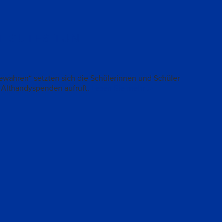
T GUTES TUN
wahren“ setzten sich die Schülerinnen und Schüler
u Althandyspenden aufruft.
Lesen Sie mehr ➤