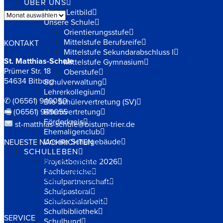
ÜBER UNS
Unser Leitbild
Archiv
Unsere Schule
Orientierungsstufe
Mittelstufe Berufsreife
KONTAKT
Mittelstufe Sekundarabschluss I
St. Matthias-Schule
Mittelstufe Gymnasium
Prümer Str. 18
Oberstufe
54634 Bitburg
Schulverwaltung
Lehrerkollegium
✆ (06561) 949050
Die Schülervertretung (SV)
🖷 (06561) 949055
Elternvertretung
Förderkreis
st-matthias-schule@bistum-trier.de
Ehemaligenclub
Unsere Schulgebäude
NEUESTE NACHRICHTEN
SCHULLEBEN
Herzsport Kooperation
Projektberichte 2026
500€ für die Spielkiste
Fachbereiche
Prüfe alles und behalte das Gute!
Schulpartnerschaft
Schön, schön – schön war die Zeit…
Schulpastoral
Zweiter erfolgreicher Durchlauf des DELF
Schulsozialarbeit
Schulbibliothek
SERVICE
Schulhund