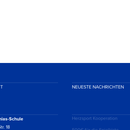
KT
NEUESTE NACHRICHTEN
Herzsport Kooperation
hias-Schule
tr. 18
500€ für die Spielkiste