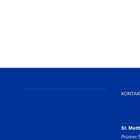
VIEW POST
KONTA
St. Matt
Prümer S