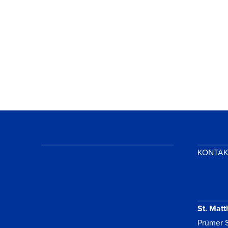
VIEW POST
KONTA
St. Matt
Prümer S