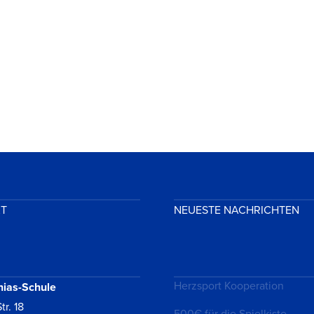
KT
NEUESTE NACHRICHTEN
Herzsport Kooperation
hias-Schule
tr. 18
500€ für die Spielkiste