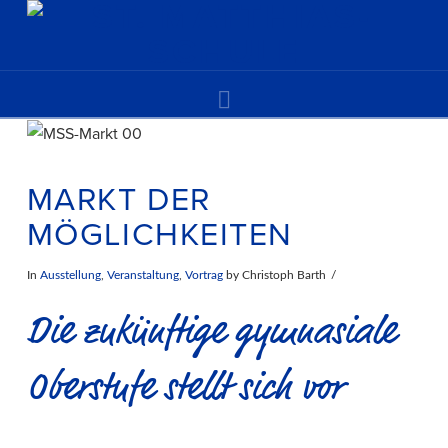
Navigation
MARKT DER
MÖGLICHKEITEN
In
Ausstellung
,
Veranstaltung
,
Vortrag
by Christoph Barth
Die zukünftige gymnasiale
Oberstufe stellt sich vor