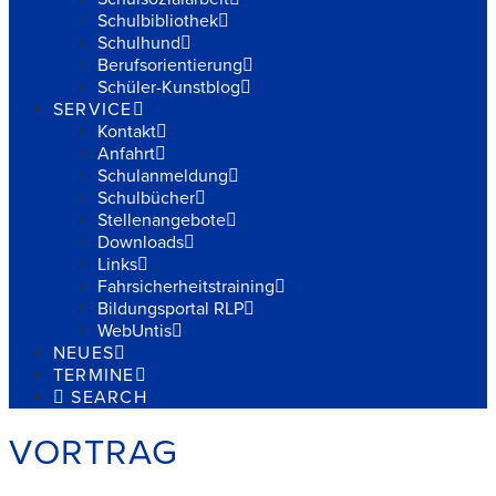
Schulbibliothek
Schulhund
Berufsorientierung
Schüler-Kunstblog
SERVICE
Kontakt
Anfahrt
Schulanmeldung
Schulbücher
Stellenangebote
Downloads
Links
Fahrsicherheitstraining
Bildungsportal RLP
WebUntis
NEUES
TERMINE
SEARCH
VORTRAG