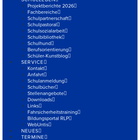
Projektberichte 2026
Fachbereiche
Schulpartnerschaft
Schulpastoral
Schulsozialarbeit
Schulbibliothek
Schulhund
Berufsorientierung
Schüler-Kunstblog
SERVICE
Kontakt
Anfahrt
Schulanmeldung
Schulbücher
Stellenangebote
Downloads
Links
Fahrsicherheitstraining
Bildungsportal RLP
WebUntis
NEUES
TERMINE