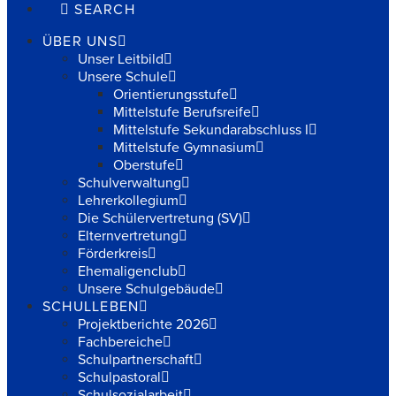
SEARCH
ÜBER UNS
Unser Leitbild
Unsere Schule
Orientierungsstufe
Mittelstufe Berufsreife
Mittelstufe Sekundarabschluss I
Mittelstufe Gymnasium
Oberstufe
Schulverwaltung
Lehrerkollegium
Die Schülervertretung (SV)
Elternvertretung
Förderkreis
Ehemaligenclub
Unsere Schulgebäude
SCHULLEBEN
Projektberichte 2026
Fachbereiche
Schulpartnerschaft
Schulpastoral
Schulsozialarbeit