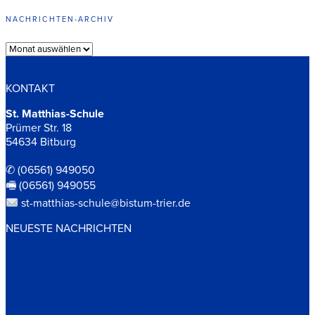
NACHRICHTEN-ARCHIV
Archiv
KONTAKT
St. Matthias-Schule
Prümer Str. 18
54634 Bitburg
✆ (06561) 949050
🖷 (06561) 949055
st-matthias-schule@bistum-trier.de
NEUESTE NACHRICHTEN
Herzsport Kooperation
500€ für die Spielkiste
Prüfe alles und behalte das Gute!
Schön, schön – schön war die Zeit…
Zweiter erfolgreicher Durchlauf des DELF