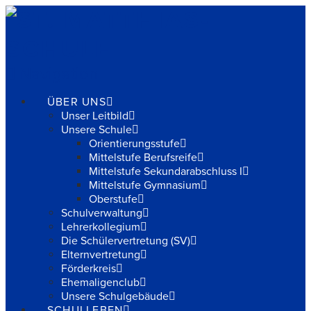
Navigation
ÜBER UNS
Unser Leitbild
Unsere Schule
Orientierungsstufe
Mittelstufe Berufsreife
Mittelstufe Sekundarabschluss I
Mittelstufe Gymnasium
Oberstufe
Schulverwaltung
Lehrerkollegium
Die Schülervertretung (SV)
Elternvertretung
Förderkreis
Ehemaligenclub
Unsere Schulgebäude
SCHULLEBEN