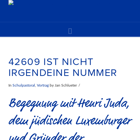
Navigation
42609 IST NICHT
IRGENDEINE NUMMER
In
Schulpastoral
,
Vortrag
by Jan Schlueter
Begegnung mit Henri Juda,
dem jüdischen Luxemburger
und Gründer der