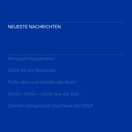
NEUESTE NACHRICHTEN
Herzsport Kooperation
500€ für die Spielkiste
Prüfe alles und behalte das Gute!
Schön, schön – schön war die Zeit…
Zweiter erfolgreicher Durchlauf des DELF