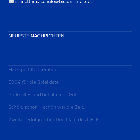
st-matthias-schule@bistum-trier.de
NEUESTE NACHRICHTEN
Herzsport Kooperation
500€ für die Spielkiste
Prüfe alles und behalte das Gute!
Schön, schön – schön war die Zeit…
Zweiter erfolgreicher Durchlauf des DELF