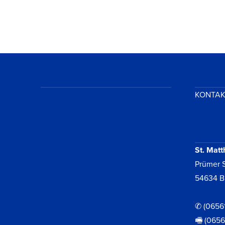
KONTA
St. Matt
Prümer S
54634 B
✆ (0656
🖷 (065