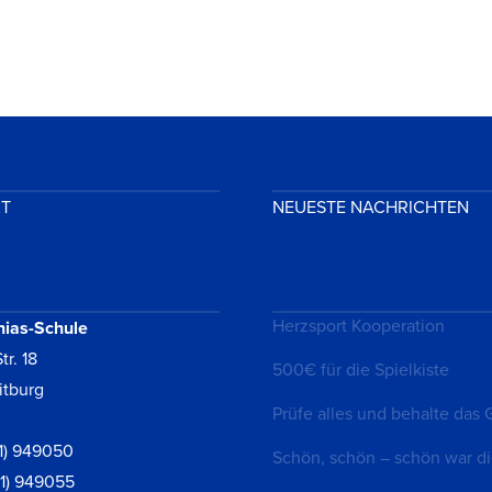
KT
NEUESTE NACHRICHTEN
Herzsport Kooperation
hias-Schule
tr. 18
500€ für die Spielkiste
itburg
Prüfe alles und behalte das 
1) 949050
Schön, schön – schön war di
61) 949055