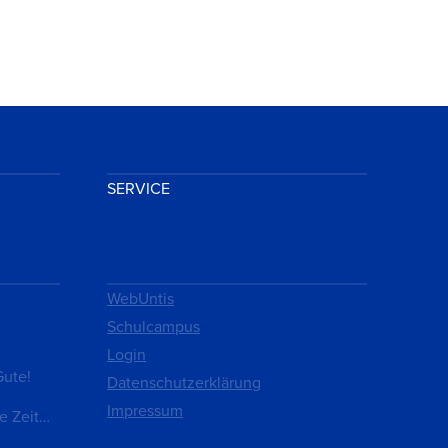
SERVICE
WebUntis
Schulcampus
Login
Gute!
Datenschutzerklärung
Impressum
e Zeit…