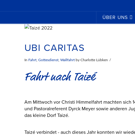
ÜBER UNS
UBI CARITAS
In
Fahrt
,
Gottesdienst
,
Wallfahrt
by Charlotte Lübken
Fahrt nach Taizé
Am Mittwoch vor Christi Himmelfahrt machten sich 
und Pastoralreferent Dyrck Meyer sowie anderen Jug
das kleine Dorf Taizé.
Taizé verbindet - auch dieses Jahr konnten wir wied