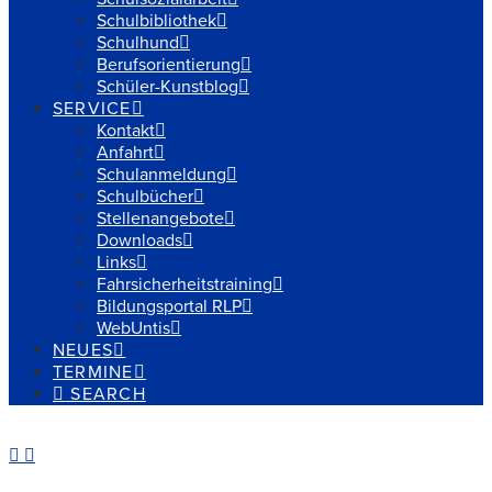
Schulbibliothek
Schulhund
Berufsorientierung
Schüler-Kunstblog
SERVICE
Kontakt
Anfahrt
Schulanmeldung
Schulbücher
Stellenangebote
Downloads
Links
Fahrsicherheitstraining
Bildungsportal RLP
WebUntis
NEUES
TERMINE
SEARCH