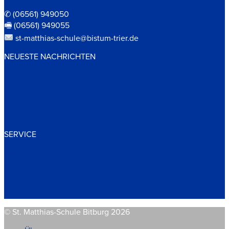
✆ (06561) 949050
🖷 (06561) 949055
st-matthias-schule@bistum-trier.de
NEUESTE NACHRICHTEN
Herzsport Kooperation
500€ für die Spielkiste
Prüfe alles und behalte das Gute!
Schön, schön – schön war die Zeit…
Zweiter erfolgreicher Durchlauf des DELF
SERVICE
WebUntis
Schulcampus
Login
Datenschutzerklärung
Impressum
© St. Matthias-Schule Bitburg 2026