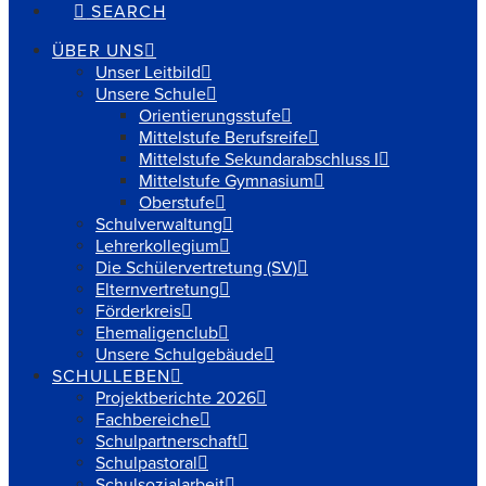
SEARCH
ÜBER UNS
Unser Leitbild
Unsere Schule
Orientierungsstufe
Mittelstufe Berufsreife
Mittelstufe Sekundarabschluss I
Mittelstufe Gymnasium
Oberstufe
Schulverwaltung
Lehrerkollegium
Die Schülervertretung (SV)
Elternvertretung
Förderkreis
Ehemaligenclub
Unsere Schulgebäude
SCHULLEBEN
Projektberichte 2026
Fachbereiche
Schulpartnerschaft
Schulpastoral
Schulsozialarbeit