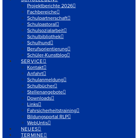
Projektberichte 2026
Fachbereiche
Schulpartnerschaft
Schulpastoral
Schulsozialarbeit
Schulbibliothek
Schulhund
Berufsorientierung
Schüler-Kunstblog
SERVICE
Kontakt
Anfahrt
Schulanmeldung
Schulbücher
Stellenangebote
Downloads
Links
Fahrsicherheitstraining
Bildungsportal RLP
WebUntis
NEUES
TERMINE