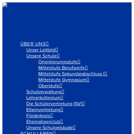
Navigation
ÜBER UNS
Unser Leitbild
Unsere Schule
Orientierungsstufe
Mittelstufe Berufsreife
Mittelstufe Sekundarabschluss I
Mittelstufe Gymnasium
Oberstufe
Schulverwaltung
Lehrerkollegium
Die Schülervertretung (SV)
Elternvertretung
Förderkreis
Ehemaligenclub
Unsere Schulgebäude
SCHULLEBEN