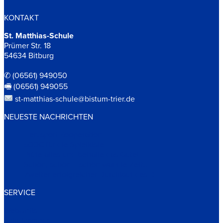
KONTAKT
St. Matthias-Schule
Prümer Str. 18
54634 Bitburg
✆ (06561) 949050
🖷 (06561) 949055
st-matthias-schule@bistum-trier.de
NEUESTE NACHRICHTEN
Herzsport Kooperation
500€ für die Spielkiste
Prüfe alles und behalte das Gute!
Schön, schön – schön war die Zeit…
Zweiter erfolgreicher Durchlauf des DELF
SERVICE
WebUntis
Schulcampus