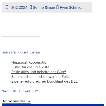
19.12.2024
Senne Simon
Fynn Schmidt
Suchen
SUCHEN
NEUESTE NACHRICHTEN
Herzsport Kooperation
500€ für die Spielkiste
Prüfe alles und behalte das Gute!
Schön, schön – schön war die Zeit…
Zweiter erfolgreicher Durchlauf des DELF
NACHRICHTEN-ARCHIV
Archiv