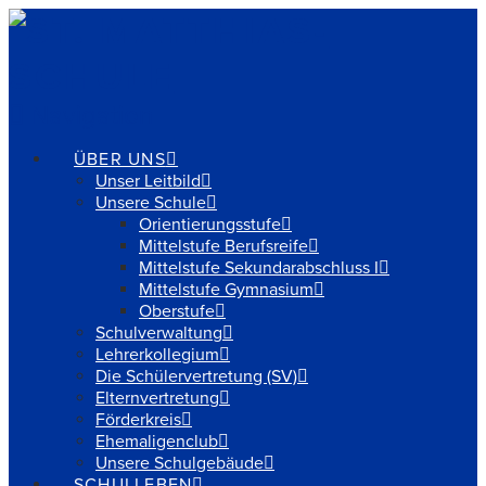
Navigation
ÜBER UNS
Unser Leitbild
Unsere Schule
Orientierungsstufe
Mittelstufe Berufsreife
Mittelstufe Sekundarabschluss I
Mittelstufe Gymnasium
Oberstufe
Schulverwaltung
Lehrerkollegium
Die Schülervertretung (SV)
Elternvertretung
Förderkreis
Ehemaligenclub
Unsere Schulgebäude
SCHULLEBEN