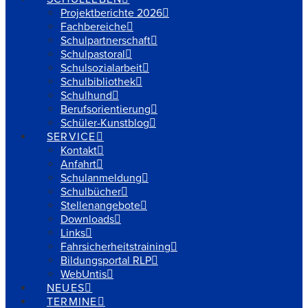
Projektberichte 2026
Fachbereiche
Schulpartnerschaft
Schulpastoral
Schulsozialarbeit
Schulbibliothek
Schulhund
Berufsorientierung
Schüler-Kunstblog
SERVICE
Kontakt
Anfahrt
Schulanmeldung
Schulbücher
Stellenangebote
Downloads
Links
Fahrsicherheitstraining
Bildungsportal RLP
WebUntis
NEUES
TERMINE