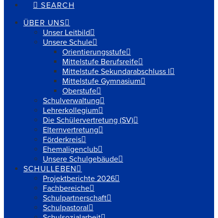
SEARCH
ÜBER UNS
Unser Leitbild
Unsere Schule
Orientierungsstufe
Mittelstufe Berufsreife
Mittelstufe Sekundarabschluss I
Mittelstufe Gymnasium
Oberstufe
Schulverwaltung
Lehrerkollegium
Die Schülervertretung (SV)
Elternvertretung
Förderkreis
Ehemaligenclub
Unsere Schulgebäude
SCHULLEBEN
Projektberichte 2026
Fachbereiche
Schulpartnerschaft
Schulpastoral
Schulsozialarbeit