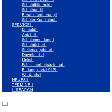
Schulbibliothek
Schulhund
Berufsorientierung
Schüler-Kunstblog
SERVICE
Kontakt
Anfahrt
Schulanmeldung
Schulbücher
Stellenangebote
Downloads
Links
Fahrsicherheitstraining
Bildungsportal RLP
WebUntis
NEUES
TERMINE
SEARCH