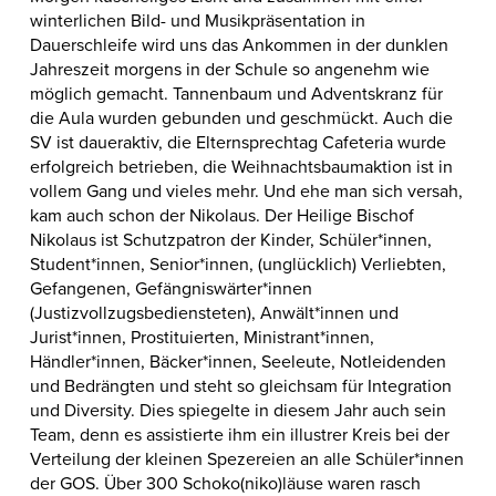
winterlichen Bild- und Musikpräsentation in
Dauerschleife wird uns das Ankommen in der dunklen
Jahreszeit morgens in der Schule so angenehm wie
möglich gemacht. Tannenbaum und Adventskranz für
die Aula wurden gebunden und geschmückt. Auch die
SV ist daueraktiv, die Elternsprechtag Cafeteria wurde
erfolgreich betrieben, die Weihnachtsbaumaktion ist in
vollem Gang und vieles mehr. Und ehe man sich versah,
kam auch schon der Nikolaus. Der Heilige Bischof
Nikolaus ist Schutzpatron der Kinder, Schüler*innen,
Student*innen, Senior*innen, (unglücklich) Verliebten,
Gefangenen, Gefängniswärter*innen
(Justizvollzugsbediensteten), Anwält*innen und
Jurist*innen, Prostituierten, Ministrant*innen,
Händler*innen, Bäcker*innen, Seeleute, Notleidenden
und Bedrängten und steht so gleichsam für Integration
und Diversity. Dies spiegelte in diesem Jahr auch sein
Team, denn es assistierte ihm ein illustrer Kreis bei der
Verteilung der kleinen Spezereien an alle Schüler*innen
der GOS. Über 300 Schoko(niko)läuse waren rasch