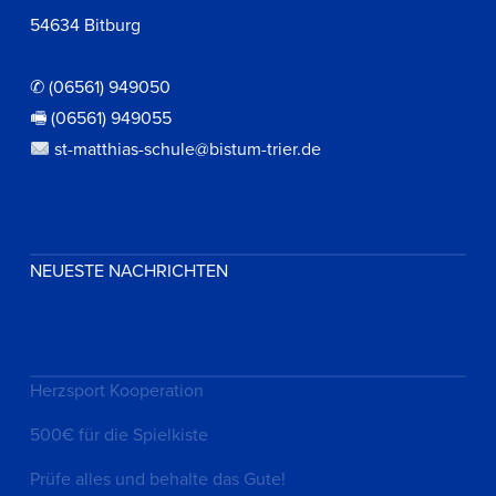
54634 Bitburg
✆ (06561) 949050
🖷 (06561) 949055
st-matthias-schule@bistum-trier.de
NEUESTE NACHRICHTEN
Herzsport Kooperation
500€ für die Spielkiste
Prüfe alles und behalte das Gute!