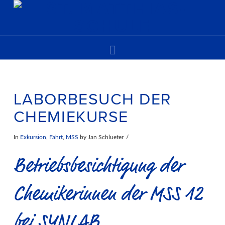
Navigation
LABORBESUCH DER
CHEMIEKURSE
In
Exkursion
,
Fahrt
,
MSS
by Jan Schlueter
Betriebsbesichtigung der
Chemikerinnen der MSS 12
bei SYNLAB