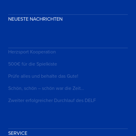
NEUESTE NACHRICHTEN
Herzsport Kooperation
500€ für die Spielkiste
Prüfe alles und behalte das Gute!
Schön, schön – schön war die Zeit…
Zweiter erfolgreicher Durchlauf des DELF
SERVICE