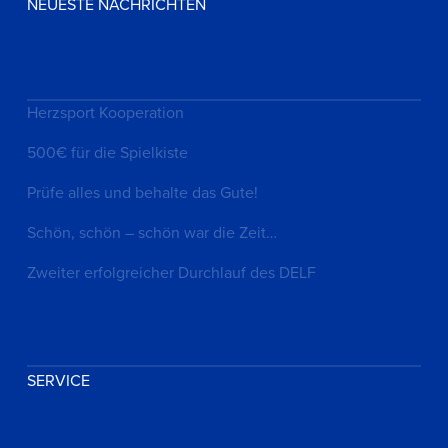
NEUESTE NACHRICHTEN
Herzsport Kooperation
500€ für die Spielkiste
Prüfe alles und behalte das Gute!
Schön, schön – schön war die Zeit…
Zweiter erfolgreicher Durchlauf des DELF
SERVICE