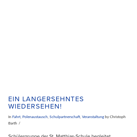
VIEW POST
EIN LANGERSEHNTES
WIEDERSEHEN!
In
Fahrt
,
Polenaustausch
,
Schulpartnerschaft
,
Veranstaltung
by Christoph
Barth
Schülergruppe der St. Matthias-Schule begleitet