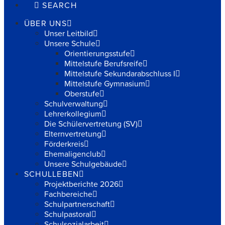
SEARCH
ÜBER UNS
Unser Leitbild
Unsere Schule
Orientierungsstufe
Mittelstufe Berufsreife
Mittelstufe Sekundarabschluss I
Mittelstufe Gymnasium
Oberstufe
Schulverwaltung
Lehrerkollegium
Die Schülervertretung (SV)
Elternvertretung
Förderkreis
Ehemaligenclub
Unsere Schulgebäude
SCHULLEBEN
Projektberichte 2026
Fachbereiche
Schulpartnerschaft
Schulpastoral
Schulsozialarbeit