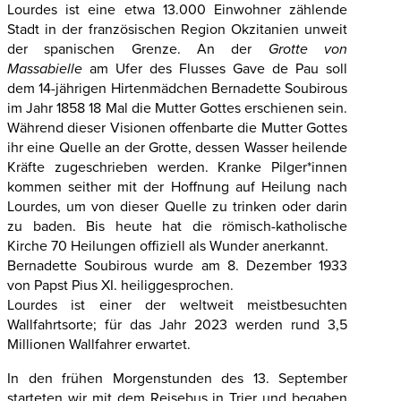
Lourdes ist eine etwa 13.000 Einwohner zählende
Stadt in der französischen Region Okzitanien unweit
der spanischen Grenze. An der
Grotte von
Massabielle
am Ufer des Flusses Gave de Pau soll
dem 14-jährigen Hirtenmädchen Bernadette Soubirous
im Jahr 1858 18 Mal die Mutter Gottes erschienen sein.
Während dieser Visionen offenbarte die Mutter Gottes
ihr eine Quelle an der Grotte, dessen Wasser heilende
Kräfte zugeschrieben werden. Kranke Pilger*innen
kommen seither mit der Hoffnung auf Heilung nach
Lourdes, um von dieser Quelle zu trinken oder darin
zu baden. Bis heute hat die römisch-katholische
Kirche 70 Heilungen offiziell als Wunder anerkannt.
Bernadette Soubirous wurde am 8. Dezember 1933
von Papst Pius XI. heiliggesprochen.
Lourdes ist einer der weltweit meistbesuchten
Wallfahrtsorte; für das Jahr 2023 werden rund 3,5
Millionen Wallfahrer erwartet.
In den frühen Morgenstunden des 13. September
starteten wir mit dem Reisebus in Trier und begaben