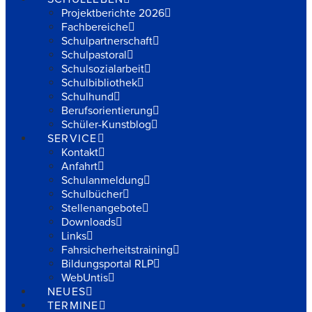
Projektberichte 2026
Fachbereiche
Schulpartnerschaft
Schulpastoral
Schulsozialarbeit
Schulbibliothek
Schulhund
Berufsorientierung
Schüler-Kunstblog
SERVICE
Kontakt
Anfahrt
Schulanmeldung
Schulbücher
Stellenangebote
Downloads
Links
Fahrsicherheitstraining
Bildungsportal RLP
WebUntis
NEUES
TERMINE