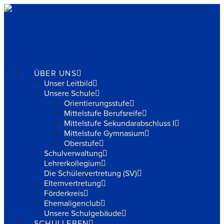
Navigation
ÜBER UNS
Unser Leitbild
Unsere Schule
Orientierungsstufe
Mittelstufe Berufsreife
Mittelstufe Sekundarabschluss I
Mittelstufe Gymnasium
Oberstufe
Schulverwaltung
Lehrerkollegium
Die Schülervertretung (SV)
Elternvertretung
Förderkreis
Ehemaligenclub
Unsere Schulgebäude
SCHULLEBEN