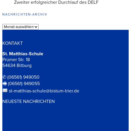
Zweiter erfolgreicher Durchlauf des DELF
NACHRICHTEN-ARCHIV
Archiv
KONTAKT
St. Matthias-Schule
Prümer Str. 18
54634 Bitburg
✆ (06561) 949050
🖷 (06561) 949055
st-matthias-schule@bistum-trier.de
NEUESTE NACHRICHTEN
Herzsport Kooperation
500€ für die Spielkiste
Prüfe alles und behalte das Gute!
Schön, schön – schön war die Zeit…