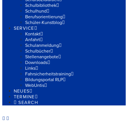
Schulbibliothek
Schulhund
Berufsorientierung
Schüler-Kunstblog
SERVICE
Kontakt
Anfahrt
Schulanmeldung
Schulbücher
Stellenangebote
Downloads
Links
Fahrsicherheitstraining
Bildungsportal RLP
WebUntis
NEUES
TERMINE
SEARCH