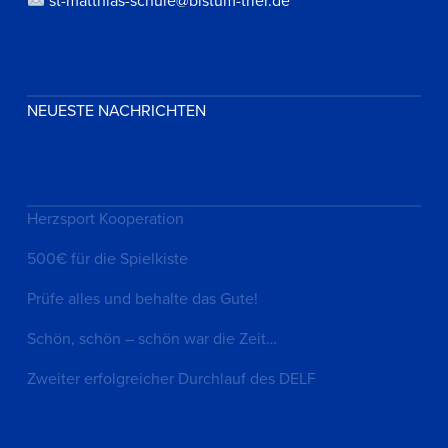
st-matthias-schule@bistum-trier.de
NEUESTE NACHRICHTEN
Herzsport Kooperation
500€ für die Spielkiste
Prüfe alles und behalte das Gute!
Schön, schön – schön war die Zeit…
Zweiter erfolgreicher Durchlauf des DELF