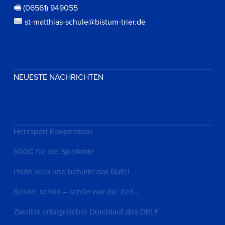
🖷 (06561) 949055
st-matthias-schule@bistum-trier.de
NEUESTE NACHRICHTEN
Herzsport Kooperation
500€ für die Spielkiste
Prüfe alles und behalte das Gute!
Schön, schön – schön war die Zeit…
Zweiter erfolgreicher Durchlauf des DELF