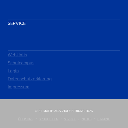
SERVICE
WebUntis
Schulcampus
Login
Datenschutzerklärung
Impressum
© ST. MATTHIAS-SCHULE BITBURG 2026
ÜBER UNS
SCHULLEBEN
SERVICE
NEUES
TERMINE