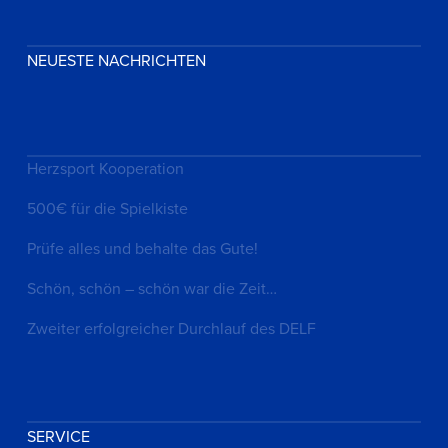
NEUESTE NACHRICHTEN
Herzsport Kooperation
500€ für die Spielkiste
Prüfe alles und behalte das Gute!
Schön, schön – schön war die Zeit…
Zweiter erfolgreicher Durchlauf des DELF
SERVICE