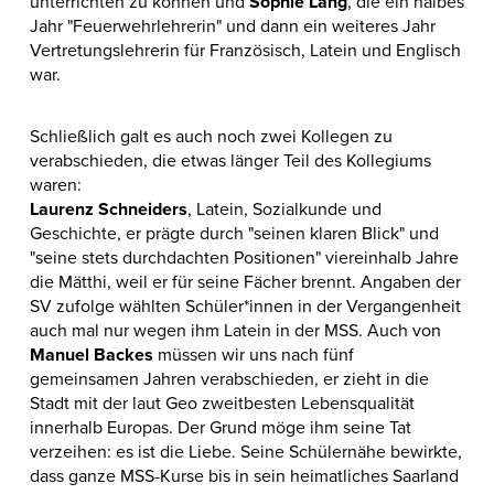
unterrichten zu können und
Sophie Lang
, die ein halbes
Jahr "Feuerwehrlehrerin" und dann ein weiteres Jahr
Vertretungslehrerin für Französisch, Latein und Englisch
war.
Schließlich galt es auch noch zwei Kollegen zu
verabschieden, die etwas länger Teil des Kollegiums
waren:
Laurenz Schneiders
, Latein, Sozialkunde und
Geschichte, er prägte durch "seinen klaren Blick" und
"seine stets durchdachten Positionen" viereinhalb Jahre
die Mätthi, weil er für seine Fächer brennt. Angaben der
SV zufolge wählten Schüler*innen in der Vergangenheit
auch mal nur wegen ihm Latein in der MSS. Auch von
Manuel Backes
müssen wir uns nach fünf
gemeinsamen Jahren verabschieden, er zieht in die
Stadt mit der laut Geo zweitbesten Lebensqualität
innerhalb Europas. Der Grund möge ihm seine Tat
verzeihen: es ist die Liebe. Seine Schülernähe bewirkte,
dass ganze MSS-Kurse bis in sein heimatliches Saarland