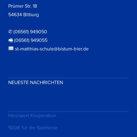
Prümer Str. 18
54634 Bitburg
✆ (06561) 949050
🖷 (06561) 949055
st-matthias-schule@bistum-trier.de
NEUESTE NACHRICHTEN
Herzsport Kooperation
500€ für die Spielkiste