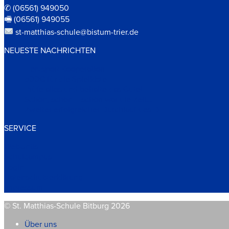
✆ (06561) 949050
🖷 (06561) 949055
st-matthias-schule@bistum-trier.de
NEUESTE NACHRICHTEN
Herzsport Kooperation
500€ für die Spielkiste
Prüfe alles und behalte das Gute!
Schön, schön – schön war die Zeit…
Zweiter erfolgreicher Durchlauf des DELF
SERVICE
WebUntis
Schulcampus
Login
Datenschutzerklärung
Impressum
© St. Matthias-Schule Bitburg 2026
Über uns