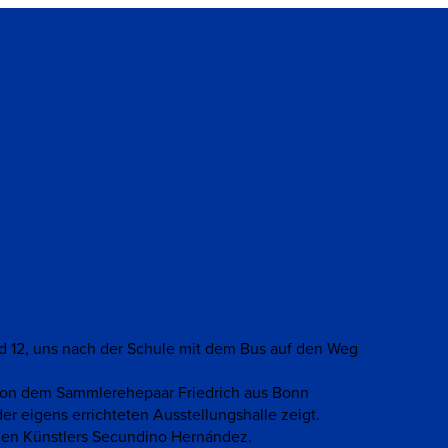
N
ch zeitgenössischer Kunst
d 12, uns nach der Schule mit dem Bus auf den Weg
e von dem Sammlerehepaar Friedrich aus Bonn
r eigens errichteten Ausstellungshalle zeigt.
chen Künstlers Secundino Hernández.