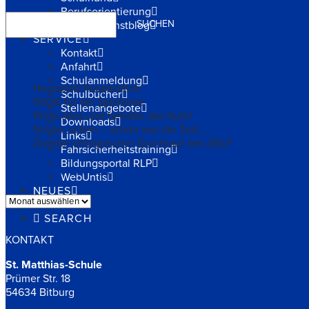
Berufsorientierung
Suchen
SUCHEN
Schüler-Kunstblog
SERVICE
Kontakt
NEUESTE NACHRICHTEN
Anfahrt
Schulanmeldung
Herzsport Kooperation
Schulbücher
500€ für die Spielkiste
Stellenangebote
Prüfe alles und behalte das Gute!
Downloads
Schön, schön – schön war die Zeit…
Links
Zweiter erfolgreicher Durchlauf des DELF
Fahrsicherheitstraining
Bildungsportal RLP
NACHRICHTEN-ARCHIV
WebUntis
NEUES
Archiv
TERMINE
SEARCH
KONTAKT
St. Matthias-Schule
Prümer Str. 18
54634 Bitburg