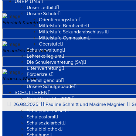
ÜBER UNS
Unser Leitbild
Unsere Schule
Orientierungsstufe
Friedrich Kunath
Mittelstufe Berufsreife
Mittelstufe Sekundarabschluss I
Mittelstufe Gymnasium
Oberstufe
Schulverwaltung
Secundino Hernandez
Lehrerkollegium
Die Schülervertretung (SV)
Elternvertretung
Förderkreis
Rebecca Warren
Ehemaligenclub
Unsere Schulgebäude
SCHULLEBEN
Projektberichte 2026
26.08.2025
Pauline Schmitt und Maxime Magnier
S
Fachbereiche
Schulpartnerschaft
Schulpastoral
Schulsozialarbeit
Schulbibliothek
Schulhund