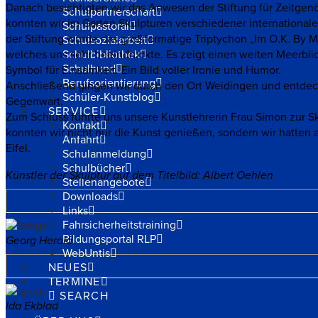
Danach besichtigten wir das Anwesen der Stiftung für Zeitgenös
Schulpartnerschaft
konnten wir im Garten Skulpturen verschiedener internationale
Schulpastoral
der Stiftung wurde das großformatige Triptychon „Im O.K. By My
Schulsozialarbeit
welches uns sehr beeindruckte. Es zeigt einen weiten Meerbli
Schulbibliothek
Schulhund
Symbol für Einsamkeit. Ein Bild voller Ironie und Humor.
Berufsorientierung
Anschließend gingen wir durch den Ort Weidingen und entdeck
Schüler-Kunstblog
Gegenwart.
SERVICE
Zum Schluss führte uns unsere Kunstlehrerin Frau Simon zur S
Kontakt
konnten wir nicht nur die Kunst genießen, sondern wir hatten 
Anfahrt
Eifel.
Schulanmeldung
Schulbücher
Künstler der Skulptur auf dem Titelbild: Albert Oehlen
Stellenangebote
Downloads
Links
Fahrsicherheitstraining
Bildungsportal RLP
Georg Herold
WebUntis
NEUES
TERMINE
SEARCH
Ida Ekblad