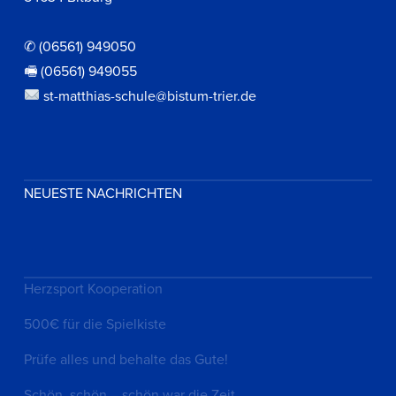
✆ (06561) 949050
🖷 (06561) 949055
st-matthias-schule@bistum-trier.de
NEUESTE NACHRICHTEN
Herzsport Kooperation
500€ für die Spielkiste
Prüfe alles und behalte das Gute!
Schön, schön – schön war die Zeit…