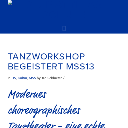
Navigation
TANZWORKSHOP
BEGEISTERT MSS13
In
DS
,
Kultur
,
MSS
by Jan Schlueter
Modernes
choreographisches
Tanztheater - eine echte