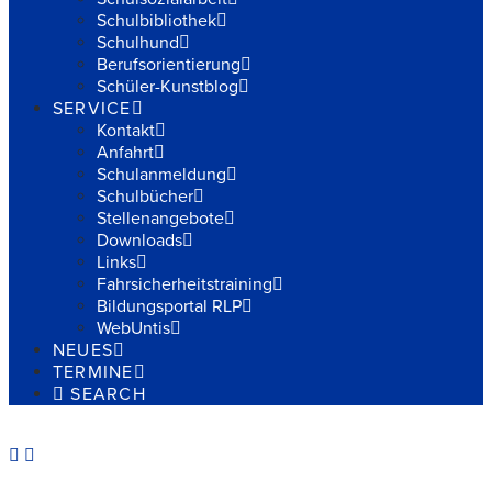
Schulbibliothek
Schulhund
Berufsorientierung
Schüler-Kunstblog
SERVICE
Kontakt
Anfahrt
Schulanmeldung
Schulbücher
Stellenangebote
Downloads
Links
Fahrsicherheitstraining
Bildungsportal RLP
WebUntis
NEUES
TERMINE
SEARCH