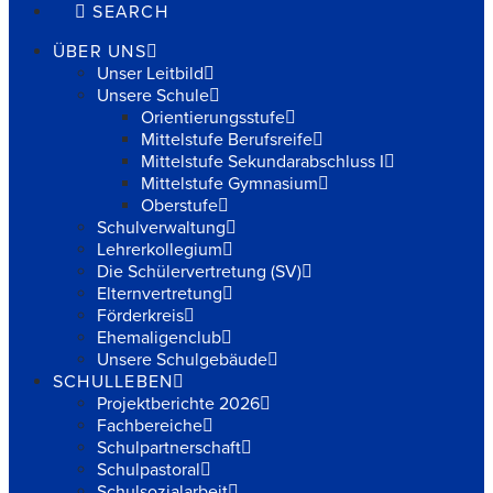
SEARCH
ÜBER UNS
Unser Leitbild
Unsere Schule
Orientierungsstufe
Mittelstufe Berufsreife
Mittelstufe Sekundarabschluss I
Mittelstufe Gymnasium
Oberstufe
Schulverwaltung
Lehrerkollegium
Die Schülervertretung (SV)
Elternvertretung
Förderkreis
Ehemaligenclub
Unsere Schulgebäude
SCHULLEBEN
Projektberichte 2026
Fachbereiche
Schulpartnerschaft
Schulpastoral
Schulsozialarbeit