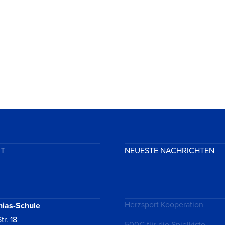
KT
NEUESTE NACHRICHTEN
Herzsport Kooperation
hias-Schule
tr. 18
500€ für die Spielkiste