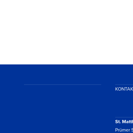
VIEW POST
KONTA
St. Matt
Prümer S