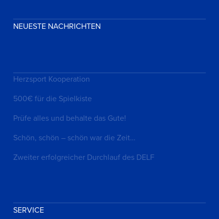
NEUESTE NACHRICHTEN
Herzsport Kooperation
500€ für die Spielkiste
Prüfe alles und behalte das Gute!
Schön, schön – schön war die Zeit…
Zweiter erfolgreicher Durchlauf des DELF
SERVICE