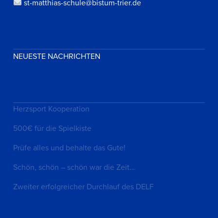
st-matthias-schule@bistum-trier.de
NEUESTE NACHRICHTEN
Herzsport Kooperation
500€ für die Spielkiste
Prüfe alles und behalte das Gute!
Schön, schön – schön war die Zeit…
Zweiter erfolgreicher Durchlauf des DELF