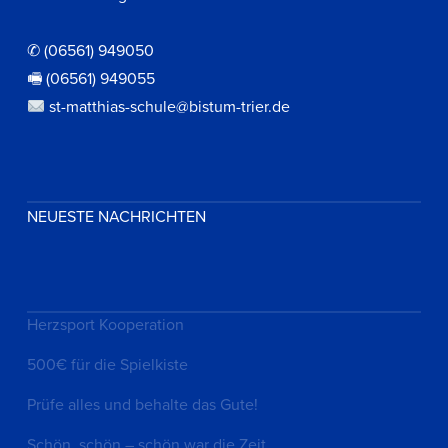
✆ (06561) 949050
🖷 (06561) 949055
st-matthias-schule@bistum-trier.de
NEUESTE NACHRICHTEN
Herzsport Kooperation
500€ für die Spielkiste
Prüfe alles und behalte das Gute!
Schön, schön – schön war die Zeit…