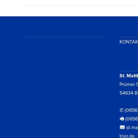
KONTA
VIEW POST
St. Matt
Prümer S
54634 B
✆ (0656
🖷 (065
st-ma
trier.de