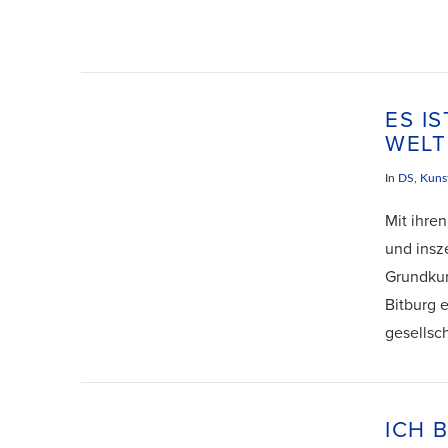
ES I
WELT 
In
DS
,
Kuns
Mit ihre
und insz
Grundkur
Bitburg 
gesellsch
ICH B