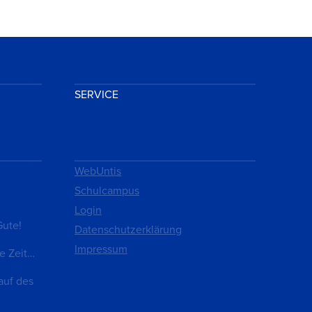
SERVICE
WebUntis
Schulcampus
Login
Gute!
Datenschutzerklärung
Impressum
e Zeit…
auf des