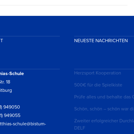
KT
NEUESTE NACHRICHTEN
Herzsport Kooperation
hias-Schule
tr. 18
500€ für die Spielkiste
itburg
Prüfe alles und behalte das 
1) 949050
Schön, schön – schön war di
61) 949055
Zweiter erfolgreicher Durchl
tthias-schule@bistum-
DELF