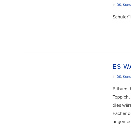
In
DS
,
Kuns
Schüler*
VIEW POST
ES W
In
DS
,
Kuns
Bitburg,
Teppich,
dies wär
Fächer d
VIEW POST
angemes