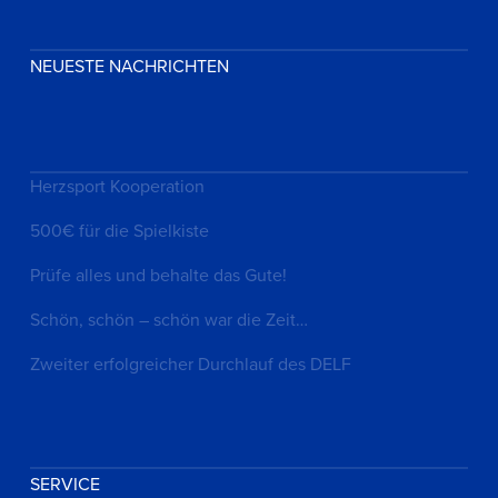
NEUESTE NACHRICHTEN
Herzsport Kooperation
500€ für die Spielkiste
Prüfe alles und behalte das Gute!
Schön, schön – schön war die Zeit…
Zweiter erfolgreicher Durchlauf des DELF
SERVICE