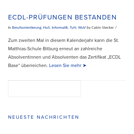
ECDL-PRÜFUNGEN BESTANDEN
In
Berufsorientierung
,
HuS
,
Informatik
,
TuN
,
WuV
by Catrin Stecker
Zum zweiten Mal in diesem Kalenderjahr kann die St.
Matthias-Schule Bitburg erneut an zahlreiche
Absolventinnen und Absolventen das Zertifikat „ECDL
Base“ überreichen.
Lesen Sie mehr ➤
Suchen
SUCHEN
NEUESTE NACHRICHTEN
VIEW POST