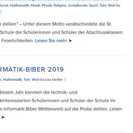
Kunst
,
Mathematik
,
Musik
,
Physik
,
Religion
,
Sozialkunde
,
Sport
,
TuN
,
WuV
by
 stellen” – Unter diesem Motto verabschiedete die St.
 Schule die Schülerinnen und Schüler der Abschlussklassen
 Feierlichkeiten.
Lesen Sie mehr ➤
RMATIK-BIBER 2019
k
,
Mathematik
,
TuN
,
WuV
by Lisa Strohe
diesem Jahr konnten die technik- und
ikinteressierten Schülerinnen und Schüler der Schule ihr
m Informatik-Biber Wettbewerb auf die Probe stellen.
Lesen
r ➤