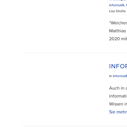
Informatik
,
Lisa Strohe
“Weichen
Matthias
2020 mit
VIEW POST
INFO
In
Informati
Auch in 
informat
Wissen i
VIEW POST
Sie meh