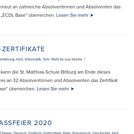
erneut an zahlreiche Absolventinnen und Absolventen das
at „ECDL Base“ überreichen.
Lesen Sie mehr ➤
-ZERTIFIKATE
entierung
,
HuS
,
Informatik
,
TuN
,
WuV
by Lisa Strohe
z kann die St. Matthias-Schule Bitburg am Ende dieses
res an 32 Absolventinnen und Absolventen das Zertifikat
se“ überreichen.
Lesen Sie mehr ➤
ASSFEIER 2020
Chemie
,
Deutsch
,
Englisch
,
Entlassfeier
,
Feier
,
Französisch
,
Geschichte
,
HuS
,