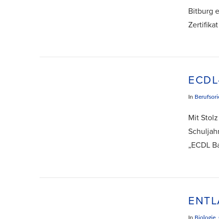
Bitburg 
Zertifik
VIEW POST
ECDL
In
Berufsori
Mit Stol
Schuljah
„ECDL Ba
VIEW POST
ENTL
In
Biologie
,