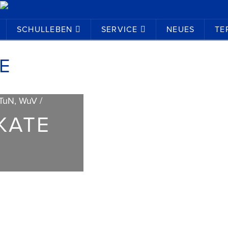
SCHULLEBEN
SERVICE
NEUES
TE
E
 TuN, WuV /
KATE