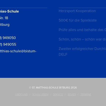
Herzsport Kooperation
hias-Schule
tr. 18
500€ für die Spielkiste
itburg
Prüfe alles und behalte das 
1) 949050
Schön, schön – schön war di
61) 949055
Zweiter erfolgreicher Durchl
tthias-schule@bistum-
DELF
© ST. MATTHIAS-SCHULE BITBURG 2026
ÜBER UNS
SCHULLEBEN
SERVICE
NEUES
TERMINE