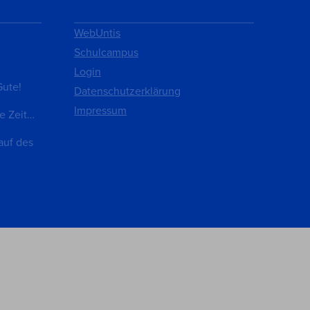
WebUntis
Schulcampus
Login
Gute!
Datenschutzerklärung
Impressum
e Zeit…
auf des