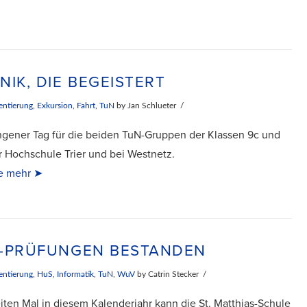
NIK, DIE BEGEISTERT
entierung
,
Exkursion
,
Fahrt
,
TuN
by Jan Schlueter
ngener Tag für die beiden TuN-Gruppen der Klassen 9c und
r Hochschule Trier und bei Westnetz.
e mehr ➤
-PRÜFUNGEN BESTANDEN
entierung
,
HuS
,
Informatik
,
TuN
,
WuV
by Catrin Stecker
ten Mal in diesem Kalenderjahr kann die St. Matthias-Schule