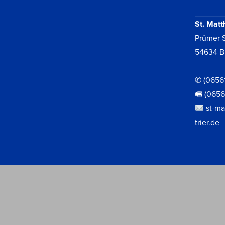
VIEW POST
St. Matt
Prümer S
54634 B
✆ (0656
🖷 (065
st-ma
trier.de