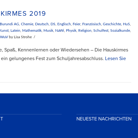
KIRMES 2019
Burundi AG
,
Chemie
,
Deutsch
,
DS
,
Englisch
,
Feier
,
Französisch
,
Geschichte
,
HuS
,
Kunst
,
Latein
,
Mathematik
,
Musik
,
NaWi
,
Physik
,
Religion
,
Schulfest
,
Sozialkunde
,
,
WuV
by Lisa Strohe
e, Spaß, Kennenlernen oder Wiedersehen – Die Hauskirmes
 ein gelungenes Fest zum Schuljahresabschluss.
Lesen Sie
KT
NEUESTE NACHRICHTEN