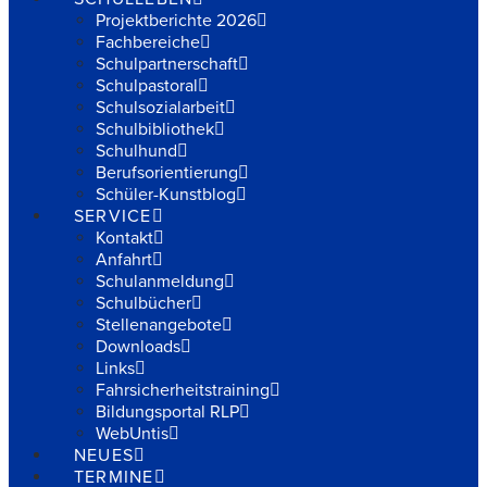
Projektberichte 2026
Fachbereiche
Schulpartnerschaft
Schulpastoral
Schulsozialarbeit
Schulbibliothek
Schulhund
Berufsorientierung
Schüler-Kunstblog
SERVICE
Kontakt
Anfahrt
Schulanmeldung
Schulbücher
Stellenangebote
Downloads
Links
Fahrsicherheitstraining
Bildungsportal RLP
WebUntis
NEUES
TERMINE