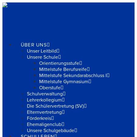
Navigation
ÜBER UNS
Unser Leitbild
Unsere Schule
Orientierungsstufe
Mittelstufe Berufsreife
Mittelstufe Sekundarabschluss I
Mittelstufe Gymnasium
Oberstufe
Schulverwaltung
Lehrerkollegium
Die Schülervertretung (SV)
Elternvertretung
Förderkreis
Ehemaligenclub
Unsere Schulgebäude
SCHULLEBEN