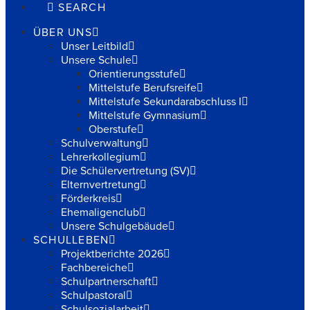
SEARCH
ÜBER UNS
Unser Leitbild
Unsere Schule
Orientierungsstufe
Mittelstufe Berufsreife
Mittelstufe Sekundarabschluss I
Mittelstufe Gymnasium
Oberstufe
Schulverwaltung
Lehrerkollegium
Die Schülervertretung (SV)
Elternvertretung
Förderkreis
Ehemaligenclub
Unsere Schulgebäude
SCHULLEBEN
Projektberichte 2026
Fachbereiche
Schulpartnerschaft
Schulpastoral
Schulsozialarbeit