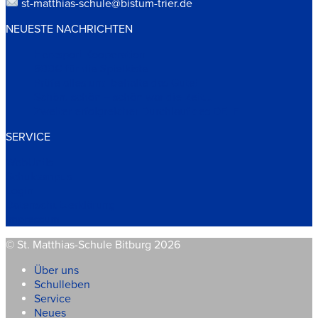
st-matthias-schule@bistum-trier.de
NEUESTE NACHRICHTEN
Herzsport Kooperation
500€ für die Spielkiste
Prüfe alles und behalte das Gute!
Schön, schön – schön war die Zeit…
Zweiter erfolgreicher Durchlauf des DELF
SERVICE
WebUntis
Schulcampus
Login
Datenschutzerklärung
Impressum
© St. Matthias-Schule Bitburg 2026
Über uns
Schulleben
Service
Neues