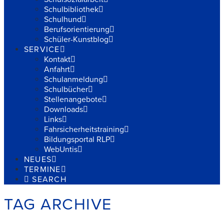
Schulbibliothek
Schulhund
Berufsorientierung
Schüler-Kunstblog
SERVICE
Kontakt
Anfahrt
Schulanmeldung
Schulbücher
Stellenangebote
Downloads
Links
Fahrsicherheitstraining
Bildungsportal RLP
WebUntis
NEUES
TERMINE
SEARCH
TAG ARCHIVE