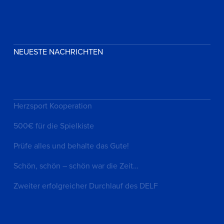
NEUESTE NACHRICHTEN
Herzsport Kooperation
500€ für die Spielkiste
Prüfe alles und behalte das Gute!
Schön, schön – schön war die Zeit…
Zweiter erfolgreicher Durchlauf des DELF