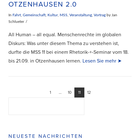
OTZENHAUSEN 2.0
In
Fahrt
,
Gemeinschaft
,
Kultur
,
MSS
,
Veranstaltung
,
Vortrag
by Jan
Schlueter
All Human – all equal. Menschenrechte im globalen
Diskurs: Was unter diesem Thema zu verstehen ist,
durfte die MSS 11 bei einem Rhetorik-+-Seminar vom 18.
bis 21.09. in Otzenhausen lernen.
Lesen Sie mehr ➤
1
...
10
11
12
Suchen
SUCHEN
VIEW POST
NEUESTE NACHRICHTEN