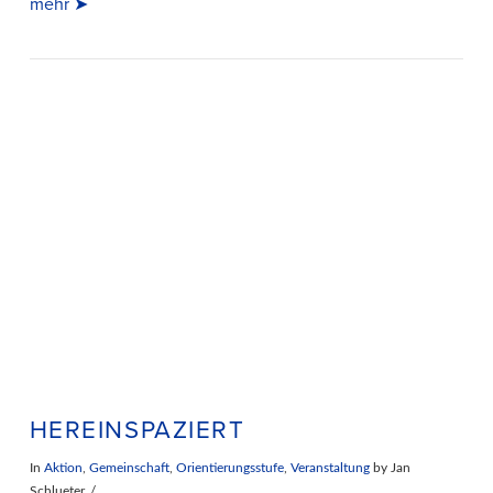
mehr ➤
VIEW POST
HEREINSPAZIERT
In
Aktion
,
Gemeinschaft
,
Orientierungsstufe
,
Veranstaltung
by Jan
Schlueter