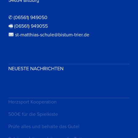
54634 Bitburg
✆ (06561) 949050
🖷 (06561) 949055
st-matthias-schule@bistum-trier.de
NEUESTE NACHRICHTEN
Herzsport Kooperation
500€ für die Spielkiste
Prüfe alles und behalte das Gute!